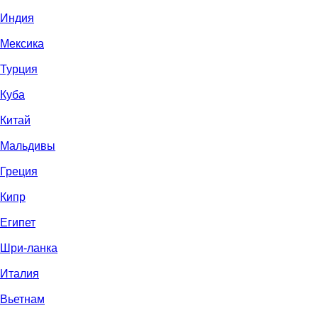
Индия
Мексика
Турция
Куба
Китай
Мальдивы
Греция
Кипр
Египет
Шри-ланка
Италия
Вьетнам