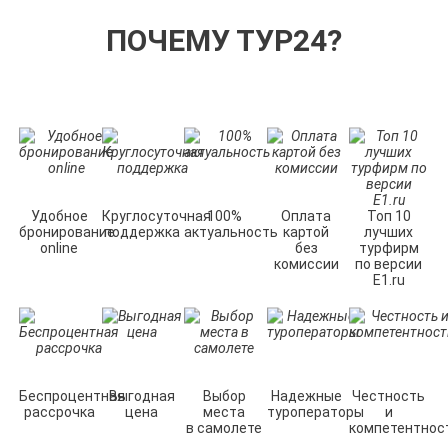
ПОЧЕМУ ТУР24?
Удобное
Круглосуточная
100%
Оплата
Топ 10
бронирование
поддержка
актуальность
картой
лучших
online
без
турфирм
комиссии
по версии
E1.ru
Беспроцентная
Выгодная
Выбор
Надежные
Честность
рассрочка
цена
места
туроператоры
и
в самолете
компетентнос