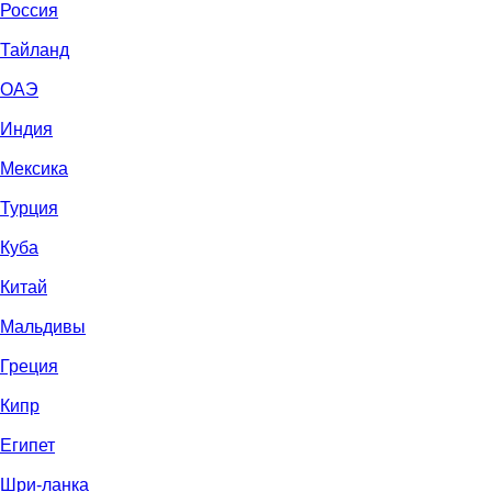
Россия
Тайланд
ОАЭ
Индия
Мексика
Турция
Куба
Китай
Мальдивы
Греция
Кипр
Египет
Шри-ланка